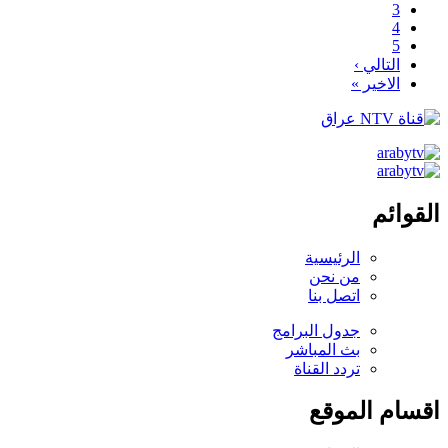
3
4
5
التالي ›
الاخير »
القوائم
الرئيسية
من نحن
اتصل بنا
جدول البرامج
بث المباشر
تردد القناة
اقسام الموقع