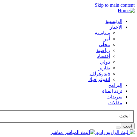
Skip to main content
الرئيسية
الاخبار
سياسية
أمن
محلي
رياضية
أقتصاد
دولي
تقارير
فيدوغراف
انفوغرافيك
البرامج
تردد القناة
تغريدات
مقالات
ابحث
ابحث
راديو
مباشر