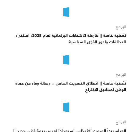
البرامج
تغطية خاصة || خارطة الانتخابات البرلمانية لعام 2025: استقراء
للتحالفات ولدور القوى السياسية
البرامج
تغطية خاصة || انطلاق التصويت الخاص .. رسالة وفاء من حماة
الوطن لصناديق الاقتراع
البرامج
العراق يبدأ الصمت الانتخابي استعدادا لعرس ديمقراطي جديد ||