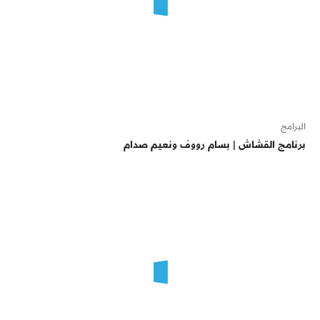
البرامج
برنامج القشاش | بسام رووف ونعيم صدام