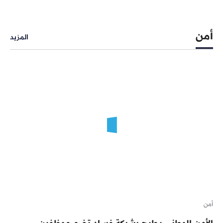
أمن
المزيد
أمن
الأمن الوطني يطيح بشبكة فساد تضم موظفين