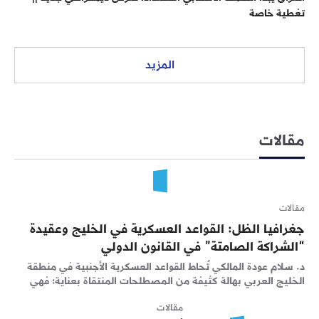
تغطية خاصة
المزيد
مقالات
مقالات
جغرافيا الظل: القواعد العسكرية في الخليج وعقيدة
“الشراكة الصامتة” في القانون الدولي
د. سلام عودة المالكي تُحاط القواعد العسكرية الأجنبية في منطقة
الخليج العربي بهالة كثيفة من المصطلحات المنتقاة بعناية؛ فهي
دائماً “مراكز للتدريب المشترك”، و”نقاط للتعاون الأمني”، و”ساحات
مقالات
لتبادل الخبرات”. لكن...