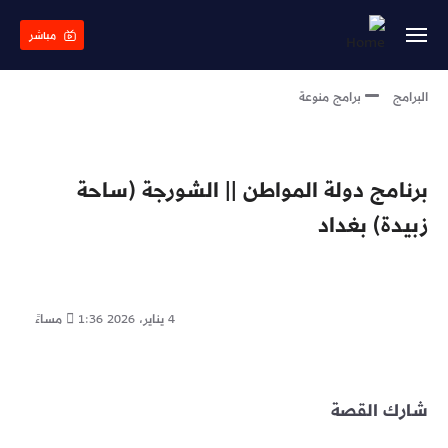
Skip
to
مباشر
main
content
البرامج
برامج منوعة
برنامج دولة المواطن || الشورجة (ساحة
زبيدة) بغداد
4 يناير، 2026
1:36 مساءً
شارك القصة