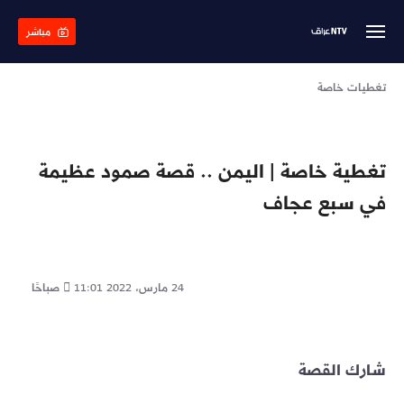
Skip
to
مباشر
main
content
تغطيات خاصة
تغطية خاصة | اليمن .. قصة صمود عظيمة
في سبع عجاف
24 مارس، 2022
11:01 صباحًا
شارك القصة