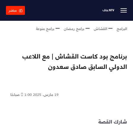
Skip
to
مباشر
main
content
البرامج
القشاش
برامج رمضان
برامج منوعة
برنامج بود كاست القشاش | مع اللاعب
الدولي السابق صادق سعدون
19 مارس، 2025
1:00 صباحًا
شارك القصة