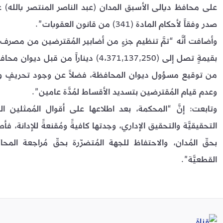
على محافظ ديالى الأسبق المدان (عبد الناصر المنتصر بالله) عن ج
صدر وفقاً لأحكام المادة (341) من قانون العقوبات”.
بقيمةٍ تصل إلى (4،371,137,250) دينار
من توقيع مسؤول ديوان المحافظة، فضلاً عن وجود تحريفٍ وحك
وعدم قيام المُقترضين بتسديد الأقساط لمُدَّة عامين”.
وتابعت: إنَّ “المحكمة، بعد اطلاعها على أقوال المُمثلين 
التحقيقيَّة والتحقيق الإداري، وجدتها كافيةً ومُقنعةً للإدانة،
بحقّ المُدان، والاحتفاظ للجهة المُتضرّرة بحقّ مُراجعة المحا
القطعيَّة”.