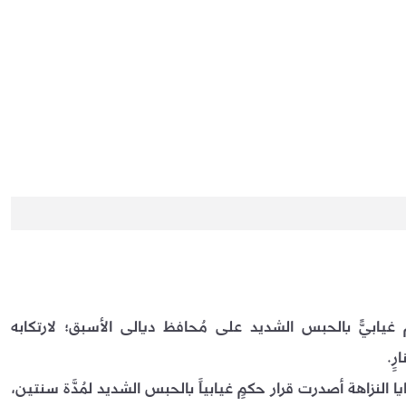
كمٍ غيابيٍّ بالحبس الشديد على مُحافظ ديالى الأسبق؛ لارتكابه
النزاهة أصدرت قرار حكمٍ غيابياً بالحبس الشديد لمُدَّة سنتين،