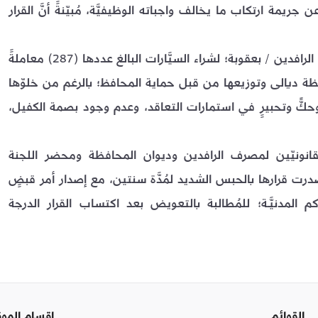
ريمة ارتكاب ما يخالف واجباته الوظيفيَّة، مُبيّنةً أنَّ القرار
وأضافت أنَّه “تمَّ تنظيم جزءٍ من أضابير المُقترضين من مصرف الرافدين / بعقوبة؛ لشراء السيَّارات البالغ عددها (287) معاملةً
اً من قبل ديوان محافظة ديالى وتوزيعها من قبل حماية المحافظ؛ بالرغم من خلوّها
ٍّ وتحبيرٍ في استمارات التعاقد، وعدم وجود بصمة الكفيل،
القانونيّين لمصرف الرافدين وديوان المحافظة ومحضر اللجنة
 فأصدرت قرارها بالحبس الشديد لمُدَّة سنتين، مع إصدار أمر قبضٍ
كم المدنيَّـة؛ للمُطالبة بالتعويض بعد اكتساب القرار الدرجة
القوائم
اقسام المو