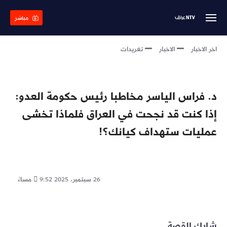
Skip
to
مباشر
main
content
اخر الاخبار
الاخبار
تغريدات
د. فراس الياسر مخاطبا رئيس حكومة العدو:
إذا كنت قد نجحت في العراق فلماذا تخشى
عمليات ستهداف كيانك؟!
26 سبتمبر، 2025
9:52 مساءً
شارك القصة