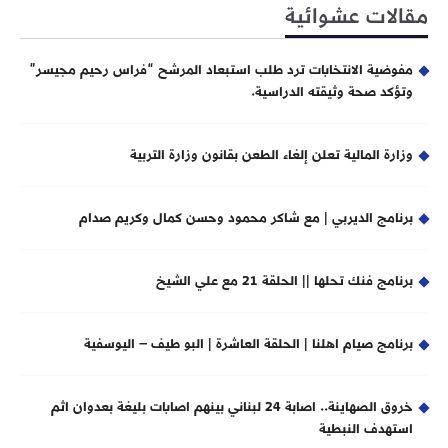
مقالات عشوائية
مفوضية الانتخابات ترد طلب استبعاد المرشح “فراس رحيم مجيسر”
وتؤكد صحة وثيقته الدراسية.
وزارة المالية تعلن إلغاء الطعن بقانون وزارة التربية
برنامج الديربي | مع شاكر محمود وحسن كمال وكريم صدام
برنامج فنك تحلها || الحلقة 21 مع علي الشيخ
برنامج صيام اهلنا | الحلقة العاشرة | البو طيف – اليوسفية
خروق الصهاينة.. اصابة 24 لبناني بينهم اصابات بليغة بعدوان اثم
استهدف النبطية