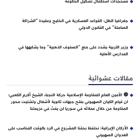
مستجدات استكمال تشكيل الحكومة
جغرافيا الظل: القواعد العسكرية في الخليج وعقيدة “الشراكة
الصامتة” في القانون الدولي
وزير التربية يشدد على منع “الصفوف الذهبية” وما يشابهها في
المدارس الأهلية
مقالات عشوائية
🔴 الأمين العام للمقاومة الإسلامية حركة النجباء الشيخ أكرم الكعبي:
ان قيام الكيان الصهيوني بفتح جبهات ثانوية لأشغال وتشتيت محور
المقاومة من خلال عملائه في سوريا لن يفتّ في عزيمتنا
الأركان الإيرانية: نحتفظ بحقنا المشروع في الرد بالوقت المناسب على
العدوان الصهيوني