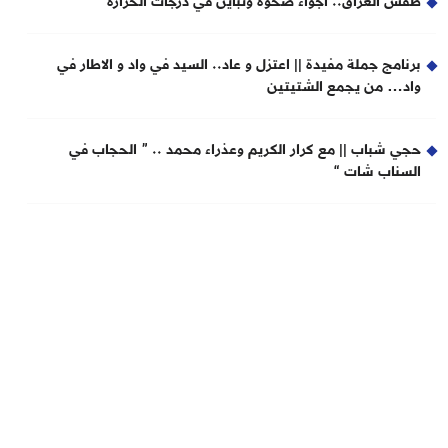
طقس العراق.. أجواء صحوة وتباين في درجات الحرارة
برنامج جملة مفيدة || اعتزل و عاد.. السيد في واد و الاطار في
واد… من يجمع الشتيتين
حجي شباب || مع كرار الكريم وعذراء محمد .. ” الحجاب في
السناب شات “