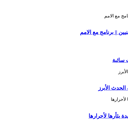
ين || برنامج مع الامم
 سائبة
 الحدث الأبرز
ة بثأرها لأحرارها