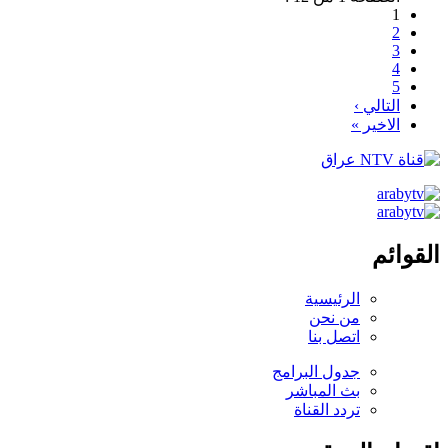
1
2
3
4
5
التالي ›
الاخير »
القوائم
الرئيسية
من نحن
اتصل بنا
جدول البرامج
بث المباشر
تردد القناة