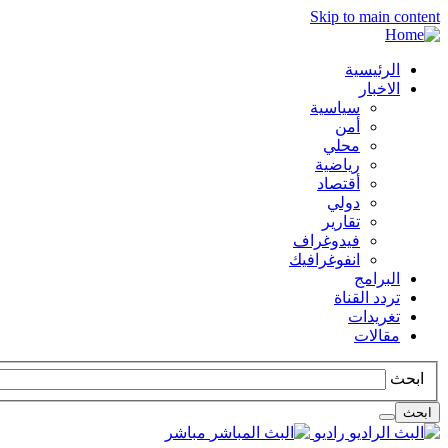
Skip to main content
الرئيسية
الاخبار
سياسية
أمن
محلي
رياضية
أقتصاد
دولي
تقارير
فيدوغراف
انفوغرافيك
البرامج
تردد القناة
تغريدات
مقالات
ابحث
ابحث
راديو
مباشر