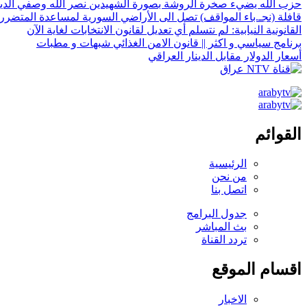
حزب الله يضيء صخرة الروشة بصورة الشهيدين نصر الله وصفي الدي
قافلة (نجـ.باء المواقف) تصل الى الأراضي السورية لمساعدة المتضرر
القانونية النيابية: لم نتسلم أي تعديل لقانون الانتخابات لغاية الآن
برنامج سياسي و اكثر || قانون الامن الغذائي شبهات و مطبات
أسعار الدولار مقابل الدينار العراقي
القوائم
الرئيسية
من نحن
اتصل بنا
جدول البرامج
بث المباشر
تردد القناة
اقسام الموقع
الاخبار