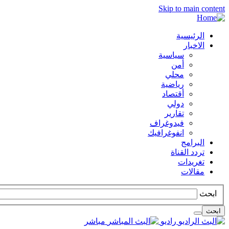
Skip to main content
الرئيسية
الاخبار
سياسية
أمن
محلي
رياضية
أقتصاد
دولي
تقارير
فيدوغراف
انفوغرافيك
البرامج
تردد القناة
تغريدات
مقالات
ابحث
ابحث
راديو
مباشر