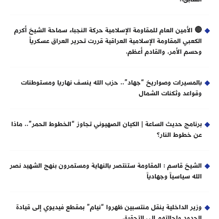
🔴 الأمين العام للمقاومة الإسلامية حركة النجباء سماحة الشيخ أكرم
الكعبي المقاومة الإسلامية العراقية قررت تحرير العراق عسكرياً
وحسم الأمر، والقادم أعظم.
بالمسيرات وصواريخ “جهاد”.. حزب الله ينسف نهاريا ومستوطنات
وقواعد وثكنات الشمال
برنامج حديث الساعة | الكيان الصهيوني تجاوز “الخطوط الحمر”.. ماذا
عن خطوط النار؟
الشيخ قاسم : المقاومة ستنتصر بالنهاية ومستمرون بنهج الشهيد نصر
الله سياسياً وجهادياً
وزير الداخلية ينقل منتسبين ظهروا “نيام” بمقطع فيديوي إلى قيادة
الحدود وإحالتهم إلى التحقيق