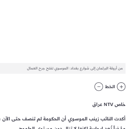
من أروقة البرلمان إلى شوارع بغداد: الموسوي تفتح جرح العمال
الخط
خاص NTV عراق
أكدت النائب زينب الموسوي أن الحكومة لم تنصف حتى الآن 
مؤخراً تُعد إيجابية لكنها لا تزال دون مستوى الطموح.