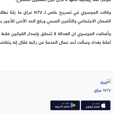
وقالت الموسوي في تصريح خا
الضمان الاجتماعي والتأمين الصحي ورفع الحد الأدنى للأجور بم
وأضافت الموسوي ان العدالة لا تتحقق بإصدار القوانين فقط 
أمانة بغداد وسألت أحد عمال الخدمة عن راتبه فقال إنه يتقاضى 173 ألف دينار مقابل 28 يوم عمل شهرياً فأين العدا