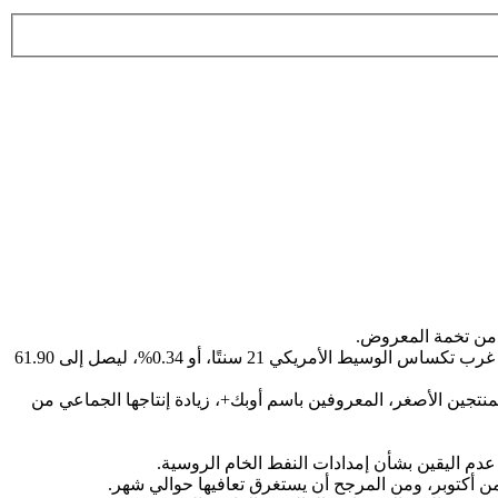
ف من تخمة المعروض.
ارتفعت العقود الآجلة لخام برنت 23 سنتًا، أو 0.35%، لتصل إلى 65.70 دولارًا للبرميل بحلول الساعة الـ 03:56 بتوقيت غرينتش، بينما ارتفع خام غرب تكساس الوسيط الأمريكي 21 سنتًا، أو 0.34%، ليصل إلى 61.90
نتجين الأصغر، المعروفين باسم أوبك+، زيادة إنتاجها الجماعي من
عدم اليقين بشأن إمدادات النفط الخام الروسية.