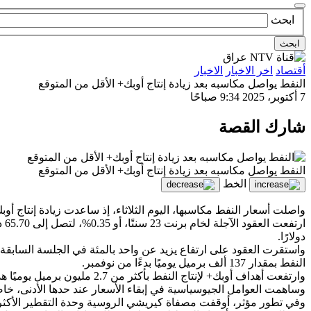
ابحث
ابحث
أقتصاد
اخر الاخبار
الاخبار
النفط يواصل مكاسبه بعد زيادة إنتاج أوبك+ الأقل من المتوقع
7 أكتوبر، 2025
9:34 صباحًا
شارك القصة
النفط يواصل مكاسبه بعد زيادة إنتاج أوبك+ الأقل من المتوقع
الخط
واصلت أسعار النفط مكاسبها، اليوم الثلاثاء، إذ ساعدت زيادة إنتاج
دولارًا.
واستقرت العقود على ارتفاع يزيد عن واحد بالمئة في الجلسة السابقة 
النفط بمقدار 137 ألف برميل يوميًا بدءًا من نوفمبر.
وارتفعت أهداف أوبك+ لإنتاج النفط بأكثر من 2.7 مليون برميل يوميًا هذا العام، بما يعادل نحو 2.5% من الطلب العالمي.
وساهمت العوامل الجيوسياسية في إبقاء الأسعار عند حدها الأدنى، خاص
وفي تطور مؤثر، أوقفت مصفاة كيريشي الروسية وحدة التقطير الأكثر إنتاجية لديها، CDU-6، بعد هجوم بطائرة بدون طيار وحريق في الرابع من أكتوبر، ومن المرج