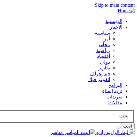
Skip to main content
الرئيسية
الاخبار
سياسية
أمن
محلي
رياضية
أقتصاد
دولي
تقارير
فيدوغراف
انفوغرافيك
البرامج
تردد القناة
تغريدات
مقالات
ابحث
ابحث
راديو
مباشر