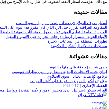
مع ذلك، تعرّضت أسعار النفط لضغوط في ظل زيادات الإنتاج من قِبَل 
مقالات جديدة
أسعار صرف الدولار في بغداد والبصرة وأربيل اليوم السبت
المقاومة العراقية تقرر تأجيل الرد الذي كان مقرر هذا اليوم على السع
المديرية العامة للتعليم المهني تعلن جدول الامتحانات المهنية العامة للعام الدراسي (2026/2025) الدور الثاني
الأنواء الجوية: استمرار ارتفاع درجات الحرارة حتى الأسبوع المقبل
تطورات المنطقة في الساعات الاخيرة
مستجدات استكمال تشكيل الحكومة
مقالات عشوائية
حجي شباب | خلافة علي منهاج النبوة
لبنان يختتم الانتخابات البلدية وسط توتر أمني وغارات صهيونية
برنامج كنا هناك | بغداد – سوق الجيلاوي
برنامج رأيكم | القروض .. عبء على كاهل المواطن
الحصاد الإخباري || 17-9-2022
العراق يشكو “إسرائيل” لدى مجلس الامن والأمم المتحدة ويواصل مسا