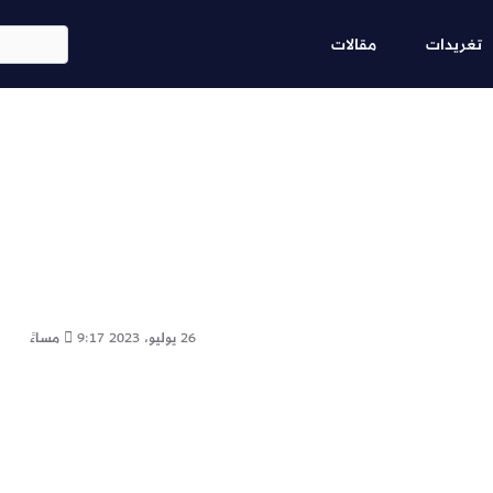
Skip
ابحث
to
تغريدات
مقالات
main
content
26 يوليو، 2023
9:17 مساءً