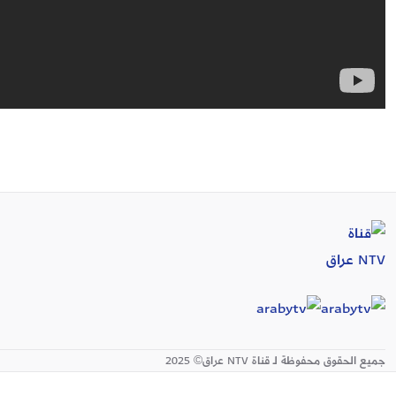
جميع الحقوق محفوظة لـ قناة NTV عراق© 2025