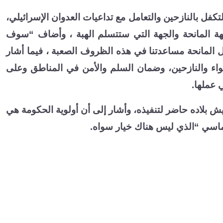
لتكفل بالنازحين والتعامل مع تداعيات العدوان الإسرائيلي،
ة المانحة والجهة التي ستتسلم الهبة ، وأضاف “سوف
ل المانحة مساعدتنا في هذه الظروف الصعبة ، فيما أشار
إيواء والنازحين، وضمان السلم والأمن في المناطق وعلى
 عملها
.
أن لبنان متمسك بتطبيق القرار 1701 وأن جيش بلاده حاضر لتنفيذه، وأشار إلى أن أولوية الحكومة هي
وماسي “الذي ليس هناك خيار سواه.