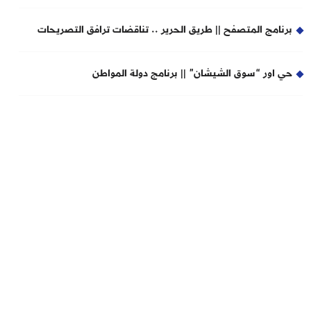
برنامج المتصفح || طريق الحرير .. تناقضات ترافق التصريحات
حي اور “سوق الشيشان” || برنامج دولة المواطن