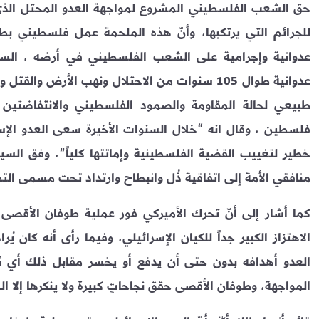
حق الشعب الفلسطيني المشروع لمواجهة العدو المحتل الذي ل
للجرائم التي يرتكبها، وأنّ هذه الملحمة عمل فلسطيني بط
عدوانية وإجرامية على الشعب الفلسطيني في أرضه ، الس
عدوانية طوال 105 سنوات من الاحتلال ونهب الأرض و
طبيعي لحالة المقاومة والصمود الفلسطيني والانتفاضتين ال
فلسطين ، وقال انه “خلال السنوات الأخيرة سعى العدو الإ
خطير لتغييب القضية الفلسطينية وإماتتها كلياً”، وفق السيد
منافقي الأمة إلى اتفاقية ذُل وانبطاح وارتداد تحت مسمى التط
كما أشار إلى أنّ تحرك الأميركي فور عملية طوفان الأقصى و
الاهتزاز الكبير جداً للكيان الإسرائيلي، وفيما رأى أنه كان
العدو أهدافه بدون حتى أن يدفع أو يخسر مقابل ذلك أي ثم
المواجهة، وطوفان الأقصى حقق نجاحاتٍ كبيرة ولا ينكرها إلا ا