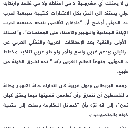
ا يمتلك أي مشروعية لا في احتلاله ولا في ظلمه وارتكابه
ولي يستند إلى الحق بكل الاعتبارات كنتيجة طبيعية لحرب
يد الحوثي أوضح أنّ “طوفان الأقصى نتيجة طبيعية لحرب
القتل والإبادة الجماعية والتهجير والاعتداء على المقدسات”، و”امتداد
أولى والثانية بعد الإخفاقات العربية والتخلّي العربي عن
سرائيلي وبدعم غربي واسع وتآمر وتواطؤ عربي لتنفيذ مخطط
 الحوثي، متهماً العالم الغربي بأنه “اتجه لسَوق الخونة من
بيع.
معه البريطاني ودول غربية كان لتدارك حالة الانهيار وحالة
 يُراد لفلسطين أن تتمزق وأن تُطمَس قضيتها فيما يحقق كيان
ن”، إلى أنه نوّه بأنّ “فصائل المقاومة وصلت إلى حتمية
لخونة والمتصهينون.