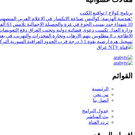
برنامج كولاج || تواقيع الكتب
“هندسة الهزيمة: كواليس صناعة الانكسار في الإعلام العربي المتصهين
10 شهداء جدد بسبب الجوع في غزة والحصيلة الإجمالية تلامس 63 ألفاً
وزارة العدل تكسب دعوى قضائية دولية وتجنب العراق دفع التعويضات 
الاطاحة بـ 8 مطلوبين بتهم الإرهاب وتجارة المخدرات والتهريب في بغداد
تسجيل هزة ارضية بقوة 3,1 درجة قرب الحدود العراقية السورية التركية
القوائم
الرئيسية
من نحن
اتصل بنا
جدول البرامج
بث المباشر
تردد القناة