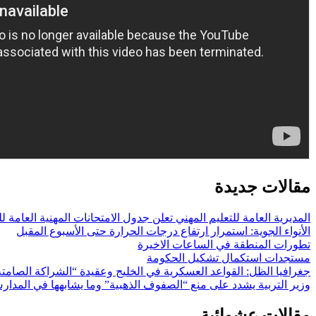
مقالات جديدة
المديرية العامة للتعليم المهني تعلن جدول الامتحانات المهنية العامة للعام الدراسي (2026/2025) الدور الثاني
الأنواء الجوية: استمرار ارتفاع درجات الحرارة حتى الأسبوع المقبل
تطورات المنطقة في الساعات الاخيرة
مستجدات استكمال تشكيل الحكومة
جغرافيا الظل: القواعد العسكرية في الخليج وعقيدة “الشراكة الصامتة
وزير التربية يشدد على منع “الصفوف الذهبية” وما يشابهها في المدارس
مقالات عشوائية