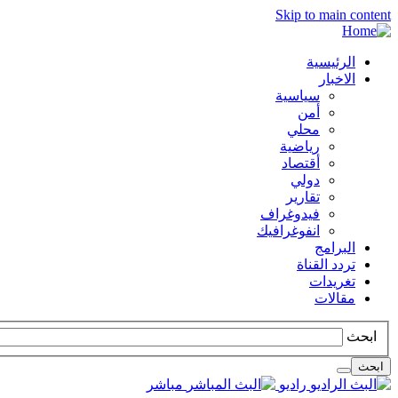
Skip to main content
الرئيسية
الاخبار
سياسية
أمن
محلي
رياضية
أقتصاد
دولي
تقارير
فيدوغراف
انفوغرافيك
البرامج
تردد القناة
تغريدات
مقالات
ابحث
ابحث
راديو
مباشر